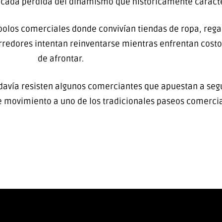
arcada pérdida del dinamismo que históricamente caracte
olos comerciales donde convivían tiendas de ropa, regal
edores intentan reinventarse mientras enfrentan costos 
de afrontar.
 todavía resisten algunos comerciantes que apuestan a se
 movimiento a uno de los tradicionales paseos comercia