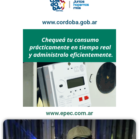
www.cordoba.gob.ar
www.epec.com.ar