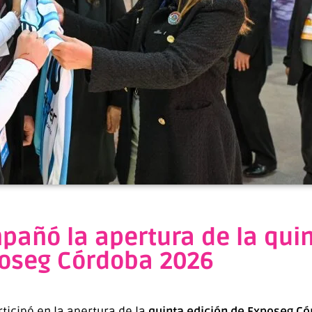
añó la apertura de la quin
oseg Córdoba 2026
rticipó en la apertura de la
quinta edición de Exposeg C