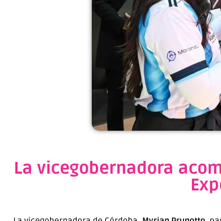
La vicegobernadora acomp
Exp
La vicegobernadora de Córdoba,
Myrian Prunotto
, pa