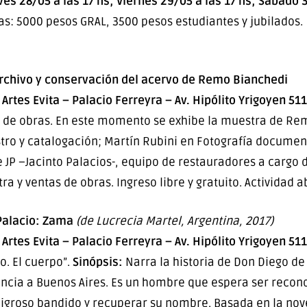
eves 28/05 a las 17 hs; Viernes 29/05 a las 17 hs; Sábado
as: 5000 pesos GRAL, 3500 pesos estudiantes y jubilados.
rchivo y conservación del acervo de Remo Bianchedi
Artes Evita – Palacio Ferreyra – Av. Hipólito Yrigoyen 511
ro de obras. En este momento se exhibe la muestra de Rem
istro y catalogación; Martín Rubini en Fotografía docume
de JP –Jacinto Palacios-, equipo de restauradores a cargo 
 y ventas de obras. Ingreso libre y gratuito. Actividad a
 Palacio: Zama
(de Lucrecia Martel, Argentina, 2017)
Artes Evita – Palacio Ferreyra – Av. Hipólito Yrigoyen 511
o. El cuerpo”.
Sinópsis:
Narra la historia de Don Diego de
encia a Buenos Aires. Es un hombre que espera ser recon
ligroso bandido y recuperar su nombre. Basada en la nove