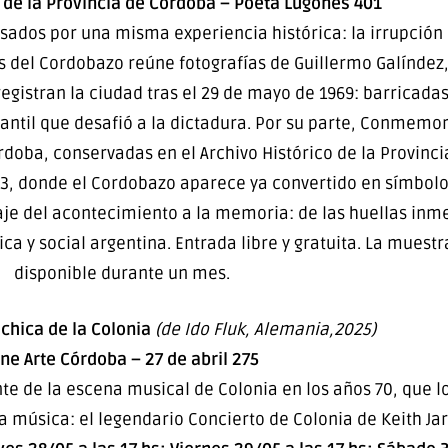
o de la Provincia de Córdoba – Poeta Lugones 401
esados por una misma experiencia histórica: la irrupción
s del Cordobazo reúne fotografías de Guillermo Galíndez
registran la ciudad tras el 29 de mayo de 1969: barricada
antil que desafió a la dictadura. Por su parte, Conmemo
rdoba, conservadas en el Archivo Histórico de la Provinci
3, donde el Cordobazo aparece ya convertido en símbol
aje del acontecimiento a la memoria: de las huellas inme
ica y social argentina. Entrada libre y gratuita. La mues
disponible durante un mes.
 chica de la Colonia
(de Ido Fluk, Alemania,2025)
ine Arte Córdoba – 27 de abril 275
te de la escena musical de Colonia en los años 70, que l
la música: el legendario Concierto de Colonia de Keith Jar