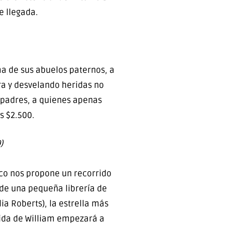
e llegada.
ma de sus abuelos paternos, a
ra y desvelando heridas no
 padres, a quienes apenas
os $2.500.
)
co nos propone un recorrido
 de una pequeña librería de
ia Roberts), la estrella más
vida de William empezará a