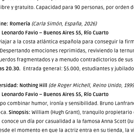
libre y gratuito. Capacidad para 90 personas, por orden d
ine: Romería
(Carla Simón, España, 2026)
l Leonardo Favio – Buenos Aires 55, Río Cuarto
ajar a la costa atlántica española para conseguir la fir
 Despertando emociones reprimidas, reviviendo la ternu
cuerdos fragmentados y a menudo contradictorios de sus
las 20.30.
Entrada general: $5.000, estudiantes y jubilad
ersidad: Nothing Hill
(de Roger Michell, Reino Unido, 1999
l Leonardo Favio – Buenos Aires 55, Río Cuarto
o combinar humor, ironía y sensibilidad. Bruno Lanfran
oca.
Sinopsis:
William (Hugh Grant), tranquilo propietario
, conoce un día por casualidad a la famosa Anna Scott (Jul
esde el momento en que la actriz entra en su tienda, la 