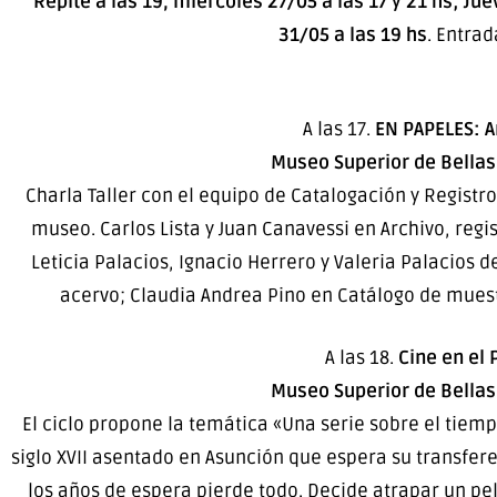
Repite a las 19, miércoles 27/05 a las 17 y 21 hs; Ju
31/05 a las 19 hs
. Entrad
A las 17.
EN PAPELES: A
Museo Superior de Bellas 
Charla Taller con el equipo de Catalogación y Regist
museo. Carlos Lista y Juan Canavessi en Archivo, reg
Leticia Palacios, Ignacio Herrero y Valeria Palacios 
acervo; Claudia Andrea Pino en Catálogo de muestra
A las 18.
Cine en el
Museo Superior de Bellas 
El ciclo propone la temática «Una serie sobre el tiemp
siglo XVII asentado en Asunción que espera su transfer
los años de espera pierde todo. Decide atrapar un pe