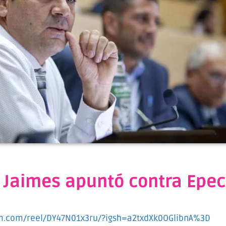
r Jaimes apuntó contra Epec
am.com/reel/DY47N01x3ru/?igsh=a2txdXk0OGlibnA%3D