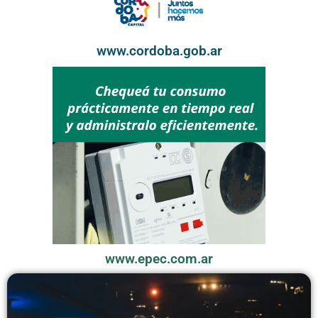
www.cordoba.gob.ar
www.epec.com.ar