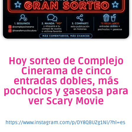
Hoy sorteo de Complejo
Cinerama de cinco
entradas dobles, más
pochoclos y gaseosa para
ver Scary Movie
https://www.instagram.com/p/DY8QBUZg1Nl/?hl=es