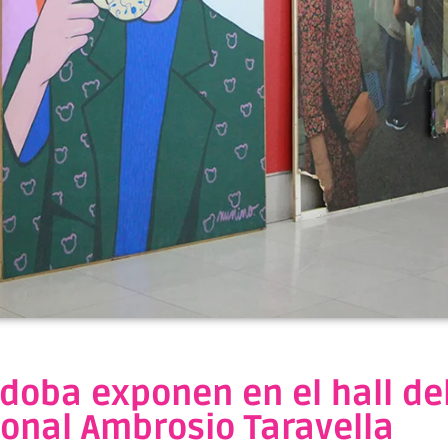
rdoba exponen en el hall de
ional Ambrosio Taravella