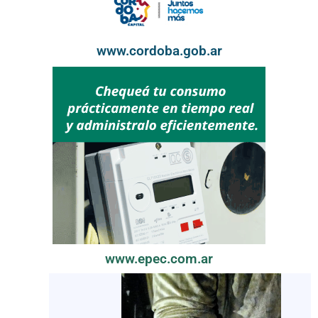
www.cordoba.gob.ar
www.epec.com.ar