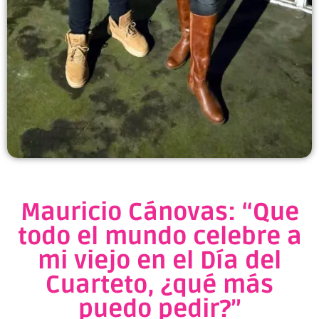
Mauricio Cánovas: “Que
todo el mundo celebre a
mi viejo en el Día del
Cuarteto, ¿qué más
puedo pedir?”