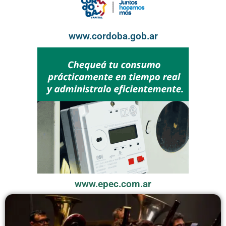
www.cordoba.gob.ar
www.epec.com.ar