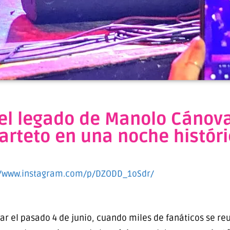
el legado de Manolo Cánovas
uarteto en una noche histór
//www.instagram.com/p/DZODD_1oSdr/
lar el pasado 4 de junio, cuando miles de fanáticos se r