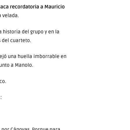
laca recordatoria a Mauricio
a velada.
historia del grupo y en la
 del cuarteto.
ejó una huella imborrable en
junto a Manolo.
co.
:
a por Cánovas. Porque para