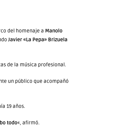
arco del homenaje a
Manolo
ando
Javier «La Pepa» Brizuela
tas de la música profesional.
ante un público que acompañó
ía 19 años.
ebo todo
«, afirmó.