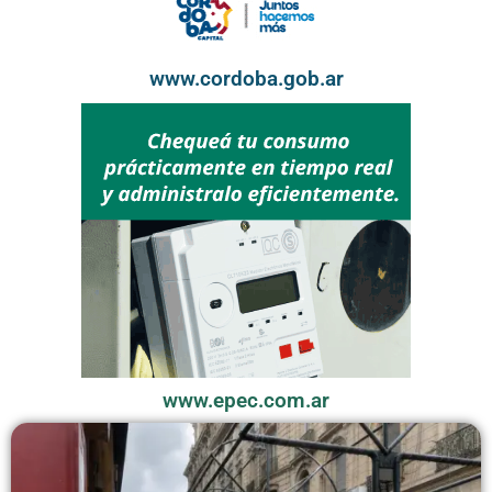
www.cordoba.gob.ar
www.epec.com.ar