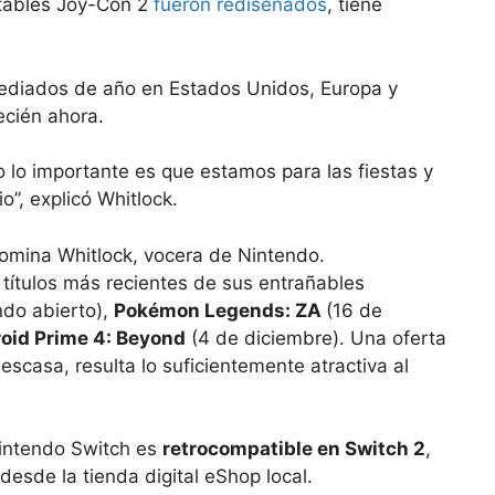
ntables Joy-Con 2
fueron rediseñados
, tiene
ediados de año en Estados Unidos, Europa y
ecién ahora.
o lo importante es que estamos para las fiestas y
o”, explicó Whitlock.
omina Whitlock, vocera de Nintendo.
ítulos más recientes de sus entrañables
do abierto),
Pokémon Legends: ZA
(16 de
oid Prime 4: Beyond
(4 de diciembre). Una oferta
scasa, resulta lo suficientemente atractiva al
Nintendo Switch es
retrocompatible en Switch 2
,
desde la tienda digital eShop local.