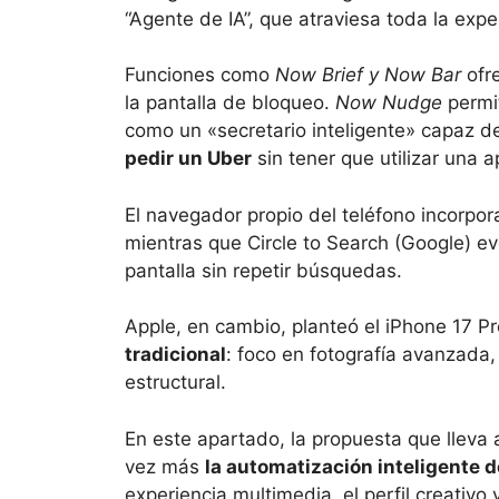
“Agente de IA”, que atraviesa toda la exper
Funciones como
Now Brief y Now Bar
ofr
la pantalla de bloqueo.
Now Nudge
permit
como un «secretario inteligente» capaz 
pedir un Uber
sin tener que utilizar una a
El navegador propio del teléfono incorpor
mientras que Circle to Search (Google) e
pantalla sin repetir búsquedas.
Apple, en cambio, planteó el iPhone 17 
tradicional
: foco en fotografía avanzada,
estructural.
En este apartado, la propuesta que llev
vez más
la automatización inteligente d
experiencia multimedia, el perfil creativo 