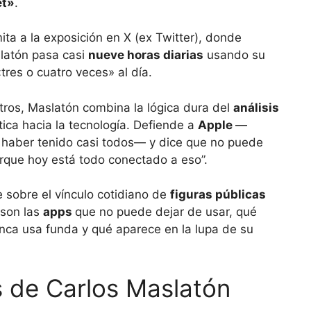
et»
.
imita a la exposición en X (ex Twitter), donde
latón pasa casi
nueve horas diarias
usando su
«tres o cuatro veces» al día.
iltros, Maslatón combina la lógica dura del
análisis
tica hacia la tecnología. Defiende a
Apple
—
 haber tenido casi todos— y dice que no puede
orque hoy está todo conectado a eso”.
 sobre el vínculo cotidiano de
figuras públicas
 son las
apps
que no puede dejar de usar, qué
unca usa funda y qué aparece en la lupa de su
s de Carlos Maslatón