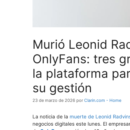
Murió Leonid Ra
OnlyFans: tres 
la plataforma pa
su gestión
23 de marzo de 2026
por
Clarin.com - Home
La noticia de la
muerte de Leonid Radvin
negocios digitales este lunes. El empres