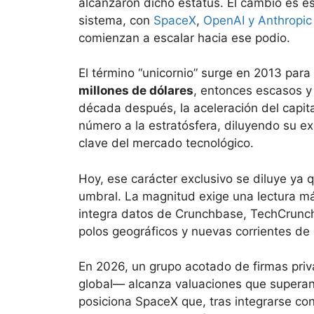
alcanzaron dicho estatus. El cambio es es
sistema, con
SpaceX
,
OpenAI y Anthropic
comienzan a escalar hacia ese podio.
El término “unicornio” surge en 2013 par
millones de dólares
, entonces escasos y
década después, la aceleración del capital
número a la estratósfera, diluyendo su e
clave del mercado tecnológico.
Hoy, ese carácter exclusivo se diluye ya 
umbral. La magnitud exige una lectura má
integra datos de Crunchbase, TechCrunch
polos geográficos y nuevas corrientes de in
En 2026, un grupo acotado de firmas priv
global— alcanza valuaciones que superan
posiciona SpaceX que, tras integrarse co