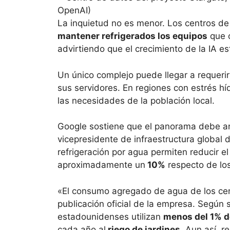
La inquietud no es menor. Los centros de
mantener refrigerados los equipos
que o
advirtiendo que el crecimiento de la IA 
Un único complejo puede llegar a requeri
sus servidores. En regiones con estrés h
las necesidades de la población local.
Google sostiene que el panorama debe an
vicepresidente de infraestructura global 
refrigeración por agua permiten reducir e
aproximadamente un
10%
respecto de lo
«El consumo agregado de agua de los cen
publicación oficial de la empresa. Según 
estadounidenses utilizan
menos del 1% d
cada año al
riego de jardines
. Aun así, 