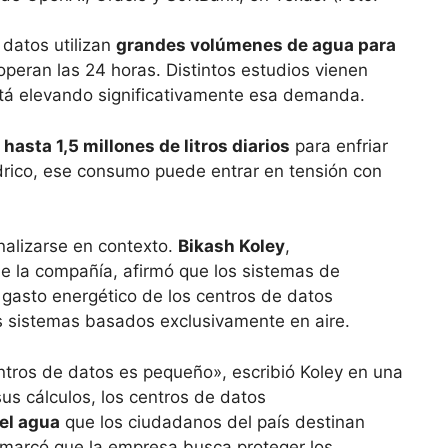
 datos utilizan
grandes volúmenes de agua para
peran las 24 horas. Distintos estudios vienen
está elevando significativamente esa demanda.
r
hasta 1,5 millones de litros diarios
para enfriar
ídrico, ese consumo puede entrar en tensión con
alizarse en contexto.
Bikash Koley
,
de la compañía, afirmó que los sistemas de
l gasto energético de los centros de datos
s sistemas basados exclusivamente en aire.
tros de datos es pequeño», escribió Koley en una
sus cálculos, los centros de datos
el agua
que los ciudadanos del país destinan
remarcó que la empresa busca proteger los