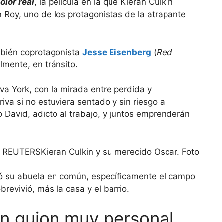
olor real
, la película en la que Kieran Culkin
oy, uno de los protagonistas de la atrapante
ambién coprotagonista
Jesse Eisenberg
(
Red
almente, en tránsito.
a York, con la mirada entre perdida y
iva si no estuviera sentado y sin riesgo a
David, adicto al trabajo, y juntos emprenderán
Kieran Culkin y su merecido Oscar. Foto
ió su abuela en común, específicamente el campo
evivió, más la casa y el barrio.
un guion muy personal