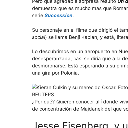
Pero qué agradable sorpresa resultó
Un d
demuestra que es mucho más que Roman R
serie
Succession
.
Su personaje en el filme que dirigió el t
social
) se llama Benji Kaplan, y está, liter
Lo descubrimos en un aeropuerto en Nuev
desesperanzada, casi se diría que a la der
desmoronarse. Está esperando a su primo 
una gira por Polonia.
REUTERS
¿Por qué? Quieren conocer allí donde viv
de concentración de Majdanek del que sobr
Jesse Eisenberg, y 