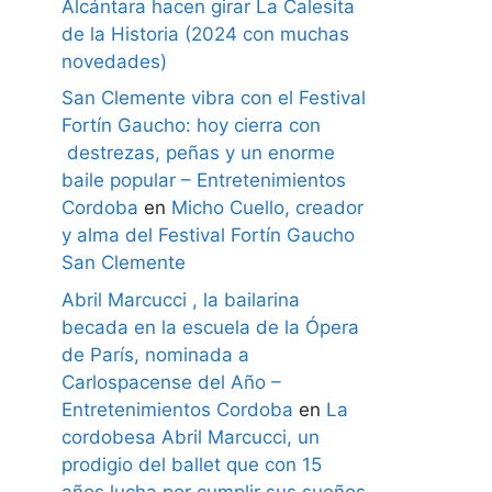
Alcántara hacen girar La Calesita
de la Historia (2024 con muchas
novedades)
San Clemente vibra con el Festival
Fortín Gaucho: hoy cierra con
destrezas, peñas y un enorme
baile popular – Entretenimientos
Cordoba
en
Micho Cuello, creador
y alma del Festival Fortín Gaucho
San Clemente
Abril Marcucci , la bailarina
becada en la escuela de la Ópera
de París, nominada a
Carlospacense del Año –
Entretenimientos Cordoba
en
La
cordobesa Abril Marcucci, un
prodigio del ballet que con 15
años lucha por cumplir sus sueños