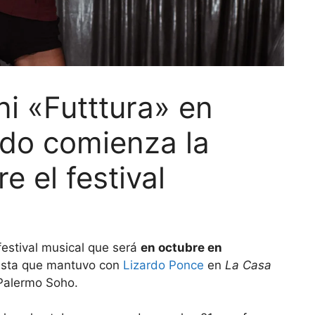
ni «Futttura» en
ndo comienza la
e el festival
festival musical que será
en octubre en
vista que mantuvo con
Lizardo Ponce
en
La Casa
 Palermo Soho.