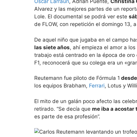
Oscar Larrauri
, Adrián Puente,
Christina
Alvarez y las mejores partes de un report
Lole. El documental se podrá ver este
sáb
de FLOW, con repetición el domingo 13, a 
De aquel niño que jugaba en el campo hast
las siete años
, ahí empieza el amor a los 
trabajo está centrado en la época de oro 
F1, reconocerá que su colega era un «gran
Reutemann fue piloto de Fórmula 1
desde 
los equipos Brabham,
Ferrari
, Lotus y Wil
El mito de un galán poco afecto las cele
retirado. “Se decía que
me iba a acostar
es parte de esa profesión”.