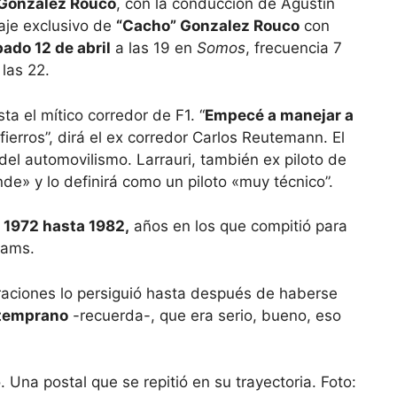
 Gonzalez Rouco
, con la conducción de Agustín
aje exclusivo de
“Cacho” Gonzalez Rouco
con
ado 12 de abril
a las 19 en
Somos
, frecuencia 7
las 22.
a el mítico corredor de F1. “
Empecé a manejar a
fierros”, dirá el ex corredor Carlos Reutemann. El
del automovilismo. Larrauri, también ex piloto de
de» y lo definirá como un piloto «muy técnico”.
1972 hasta 1982,
años en los que compitió para
liams.
braciones lo persiguió hasta después de haberse
 temprano
-recuerda-, que era serio, bueno, eso