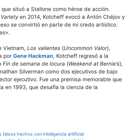
 que situó a Stallone como héroe de acción.
a
Variety
en 2014, Kotcheff evocó a Antón Chéjov y
 eso se convirtió en parte de mi credo artístico.
es».
 de Vietnam,
Los valientes
(
Uncommon Valor
),
a por
Gene Hackman
, Kotcheff regresó a la
on
Fin de semana de locura
(
Weekend at Bernie’s
),
nathan Silverman como dos ejecutivos de bajo
rector ejecutivo. Fue una premisa memorable que
la en 1993, que desafía la ciencia de la
falsos hechos con Inteligencia artificial