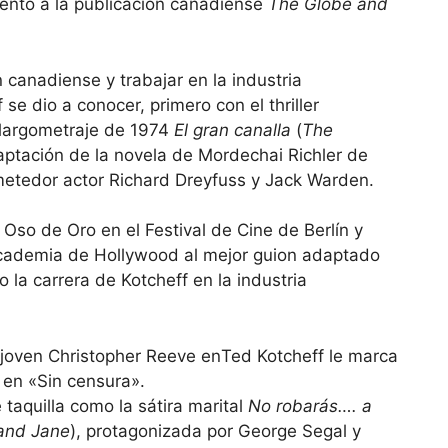
miento a la publicación canadiense
The Globe and
n canadiense y trabajar en la industria
se dio a conocer, primero con el thriller
 largometraje de 1974
El gran canalla
(
The
aptación de la novela de Mordechai Richler de
metedor actor Richard Dreyfuss y Jack Warden.
 Oso de Oro en el Festival de Cine de Berlín y
Academia de Hollywood al mejor guion adaptado
 la carrera de Kotcheff en la industria
Ted Kotcheff le marca
 en «Sin censura».
taquilla como la sátira marital
No robarás…. a
 and Jane
), protagonizada por George Segal y