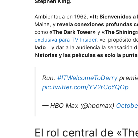
Stephen King.
Ambientada en 1962,
«It: Bienvenidos a
Maine, y
revela conexiones profundas 
como
«The Dark Tower»
y
«The Shining
exclusiva para TV Insider
, «el propósito d
lado
… y dar a la audiencia la sensación 
historias y las películas es solo la punt
Run.
#ITWelcomeToDerry
premie
pic.twitter.com/YV2rCoYQOp
— HBO Max (@hbomax)
Octobe
El rol central de «T