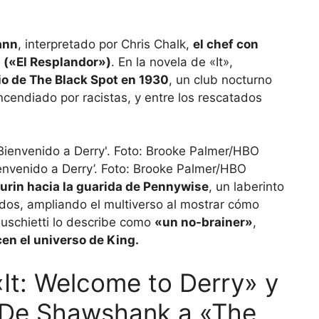
ann
, interpretado por Chris Chalk,
el chef con
 («El Resplandor»)
. En la novela de «It»,
io de The Black Spot en 1930
, un club nocturno
cendiado por racistas, y entre los rescatados
ienvenido a Derry’. Foto: Brooke Palmer/HBO
urin hacia la guarida de Pennywise
, un laberinto
dos, ampliando el multiverso al mostrar cómo
Muschietti lo describe como
«un no-brainer»
,
en el universo de King.
«It: Welcome to Derry» y
: De Shawshank a «The