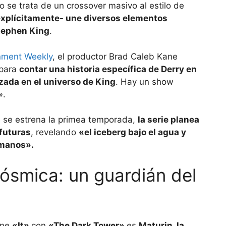
 se trata de un crossover masivo al estilo de
-explícitamente- une diversos elementos
Stephen King
.
inment Weekly
, el productor Brad Caleb Kane
 para
contar una historia específica de Derry en
zada en el universo de King
. Hay un show
».
e se estrena la primea temporada,
la serie planea
futuras
, revelando
«el iceberg bajo el agua y
umanos».
cósmica: un guardián del
une
«It»
con
«The Dark Tower»
es
Maturin, la