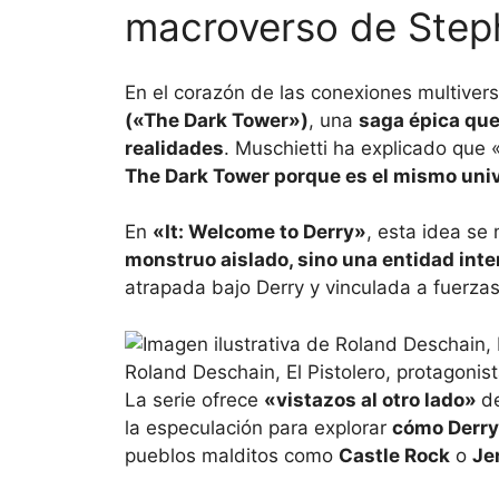
macroverso de Step
En el corazón de las conexiones multiver
(«The Dark Tower»)
, una
saga épica que
realidades
. Muschietti ha explicado que 
The Dark Tower porque es el mismo uni
En
«It: Welcome to Derry»
, esta idea se
monstruo aislado, sino una entidad int
atrapada bajo Derry y vinculada a fuerz
Roland Deschain, El Pistolero, protagoni
La serie ofrece
«vistazos al otro lado»
d
la especulación para explorar
cómo Derry
pueblos malditos como
Castle Rock
o
Je