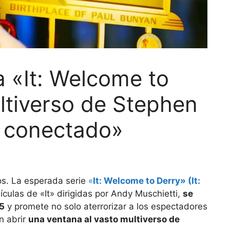
 «It: Welcome to
ltiverso de Stephen
á conectado»
os. La esperada serie
«
It: Welcome to Derry» (It:
lículas de «It» dirigidas por Andy Muschietti,
se
25
y promete no solo aterrorizar a los espectadores
n abrir
una ventana al vasto multiverso de