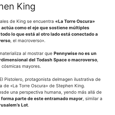
hen King
sales de King se encuentra
«La Torre Oscura»
 actúa como el eje que sostiene múltiples
«
todo lo que está al otro lado está conectado a
verso
, el macroverso».
 materializa al mostrar que
Pennywise no es un
erdimensional del Todash Space o macroverso
,
as cósmicas mayores.
Imagen ilustrativa de
sta de «La Torre Oscura» de Stephen King.
esde una perspectiva humana, yendo más allá de
 forma parte de este entramado mayor
, similar a
rusalem’s Lot
.