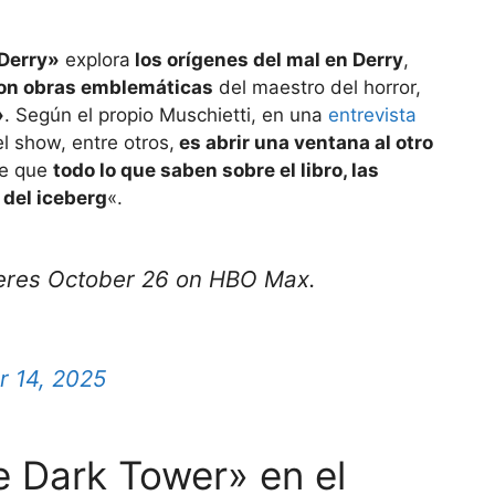
 Derry»
explora
los orígenes del mal en Derry
,
con obras emblemáticas
del maestro del horror,
»
. Según el propio Muschietti, en una
entrevista
el show, entre otros,
es abrir una ventana al otro
de que
todo lo que saben sobre el libro, las
a del iceberg
«.
res October 26 on HBO Max.
r 14, 2025
he Dark Tower» en el