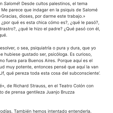
en
Salomé
! Desde cultos palestinos, el tema
ia. Me parece que indagar en la psiquis de Salomé
 «Gracias, dioses, por darme este trabajo.»
 ¿por qué es esta chica cómo es?, ¿qué le pasó?,
drastro?, ¿qué le hizo el padre? ¿Qué pasó con él,
qué.
esolver, o sea, psiquiatría o pura y dura, que yo
me hubiese gustado ser, psicóloga. Es curioso,
 no fuera para Buenos Aires. Porque aquí es el
reud muy potente, entonces pensé que aquí la van
 “Uf, qué pereza toda esta cosa del subconsciente’.
», de Richard Strauss, en el Teatro Colón con
to de prensa gentileza Juanjo Bruzza
erodías. También hemos intentado entenderla.