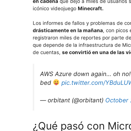
en cadena
que dejó a miles de usuarios si
icónico videojuego
Minecraft.
Los informes de fallos y problemas de co
drásticamente en la mañana
, con picos
registraron miles de reportes por parte d
que depende de la infraestructura de Micro
de cuentas,
se convirtió en una de las ví
AWS Azure down again… oh no! 
bed
pic.twitter.com/YBduLU
— orbitant (@orbitant)
October 
¿Qué pasó con Micros