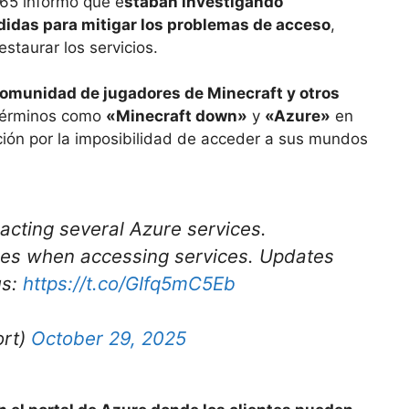
365 informó que e
staban investigando
idas para mitigar los problemas de acceso
,
estaurar los servicios.
comunidad de jugadores de Minecraft y otros
 términos como
«Minecraft down»
y
«Azure»
en
ación por la imposibilidad de acceder a sus mundos
pacting several Azure services.
es when accessing services. Updates
us:
https://t.co/GIfq5mC5Eb
ort)
October 29, 2025