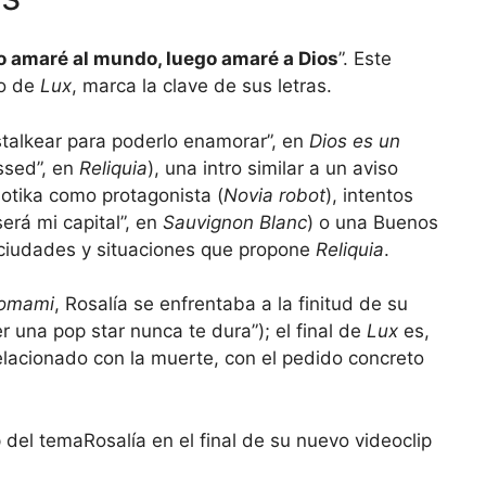
o amaré al mundo, luego amaré a Dios
”. Este
cio de
Lux
, marca la clave de sus letras.
talkear para poderlo enamorar”, en
Dios es un
ssed”, en
Reliquia
), una intro similar a un aviso
botika como protagonista (
Novia robot
), intentos
erá mi capital”, en
Sauvignon Blanc
) o una Buenos
 ciudades y situaciones que propone
Reliquia
.
omami
, Rosalía se enfrentaba a la finitud de su
er una pop star nunca te dura”); el final de
Lux
es,
relacionado con la muerte, con el pedido concreto
Rosalía en el final de su nuevo videoclip