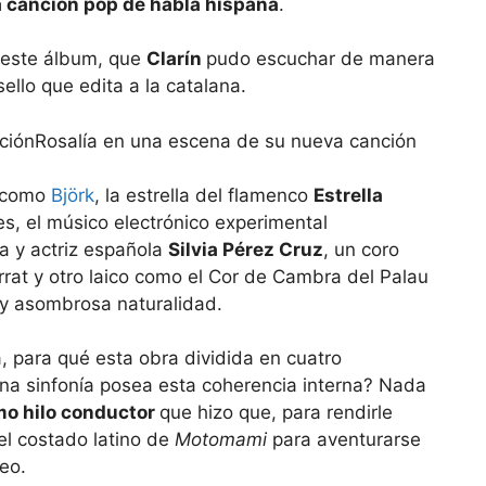
a canción pop de habla hispana
.
e este álbum, que
Clarín
pudo escuchar de manera
sello que edita a la catalana.
Rosalía en una escena de su nueva canción
 como
Björk
, la estrella del flamenco
Estrella
s, el músico electrónico experimental
a y actriz española
Silvia Pérez Cruz
, un coro
rrat y otro laico como el Cor de Cambra del Palau
 y asombrosa naturalidad.
a, para qué esta obra dividida en cuatro
na sinfonía posea esta coherencia interna? Nada
mo hilo conductor
que hizo que, para rendirle
el costado latino de
Motomami
para aventurarse
eo.