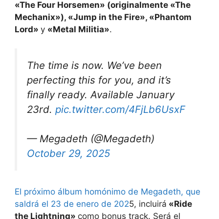
«The Four Horsemen» (originalmente «The
Mechanix»), «Jump in the Fire», «Phantom
Lord»
y
«Metal Militia»
.
The time is now. We’ve been
perfecting this for you, and it’s
finally ready. Available January
23rd.
pic.twitter.com/4FjLb6UsxF
— Megadeth (@Megadeth)
October 29, 2025
El próximo álbum homónimo de Megadeth, que
saldrá el 23 de enero de 202
5, incluirá
«Ride
the Lightning»
como bonus track. Será el