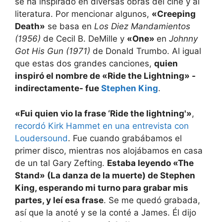
se ha inspirado en diversas obras del cine y al
literatura. Por mencionar algunos,
«Creeping
Death»
se basa en
Los Diez Mandamientos
(1956)
de Cecil B. DeMille y
«One»
en
Johnny
Got His Gun (1971)
de Donald Trumbo. Al igual
que estas dos grandes canciones,
quien
inspiró el nombre de «Ride the Lightning» -
indirectamente- fue
Stephen King
.
«Fui quien vio la frase ‘Ride the lightning'»
,
recordó Kirk Hammet en una entrevista con
Loudersound
. Fue cuando grabábamos el
primer disco, mientras nos alojábamos en casa
de un tal Gary Zefting.
Estaba leyendo «The
Stand» (La danza de la muerte) de Stephen
King, esperando mi turno para grabar mis
partes, y leí esa frase
. Se me quedó grabada,
así que la anoté y se la conté a James. Él dijo