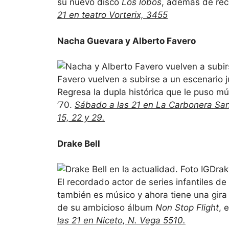
su nuevo disco
Los lobos
, además de rec
21 en teatro Vorterix, 3455
Nacha Guevara y Alberto Favero
Favero vuelven a subirse a un escenario j
Regresa la dupla histórica que le puso mú
’70.
Sábado a las 21 en La Carbonera San
15, 22 y 29.
Drake Bell
Drak
El recordado actor de series infantiles d
también es músico y ahora tiene una gir
de su ambicioso álbum
Non Stop Flight
, 
las 21 en Niceto, N. Vega 5510.