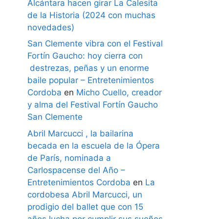
Alcántara hacen girar La Calesita
de la Historia (2024 con muchas
novedades)
San Clemente vibra con el Festival
Fortín Gaucho: hoy cierra con
destrezas, peñas y un enorme
baile popular – Entretenimientos
Cordoba
en
Micho Cuello, creador
y alma del Festival Fortín Gaucho
San Clemente
Abril Marcucci , la bailarina
becada en la escuela de la Ópera
de París, nominada a
Carlospacense del Año –
Entretenimientos Cordoba
en
La
cordobesa Abril Marcucci, un
prodigio del ballet que con 15
años lucha por cumplir sus sueños