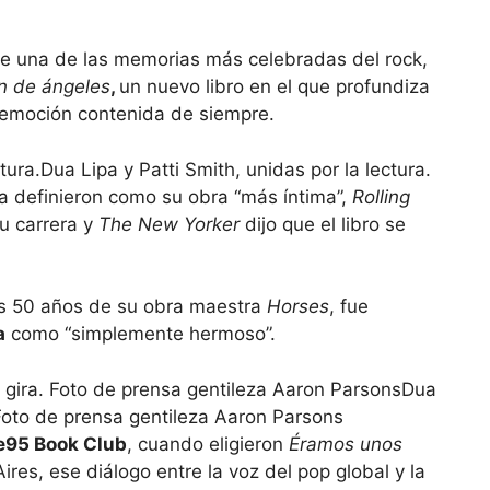
de una de las memorias más celebradas del rock,
n de ángeles
,
un nuevo libro en el que profundiza
y emoción contenida de siempre.
Dua Lipa y Patti Smith, unidas por la lectura.
a definieron como su obra “más íntima”,
Rolling
su carrera y
The New Yorker
dijo que el libro se
los 50 años de su obra maestra
Horses
, fue
a
como “simplemente hermoso”.
Dua
. Foto de prensa gentileza Aaron Parsons
e95 Book Club
, cuando eligieron
Éramos unos
ires, ese diálogo entre la voz del pop global y la