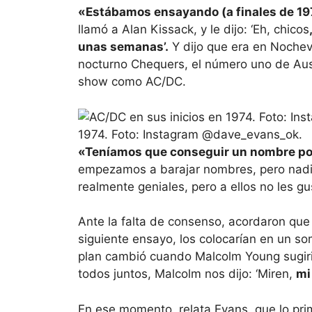
«Estábamos ensayando (a finales de 19
llamó a Alan Kissack, y le dijo: ‘Eh, chicos
unas semanas’.
Y dijo que era en Nochevi
nocturno Chequers, el número uno de Aust
show como AC/DC.
1974. Foto: Instagram @dave_evans_ok.
«Teníamos que conseguir un nombre po
empezamos a barajar nombres, pero nadi
realmente geniales, pero a ellos no les gu
Ante la falta de consenso, acordaron que 
siguiente ensayo, los colocarían en un som
plan cambió cuando Malcolm Young sugir
todos juntos, Malcolm nos dijo: ‘Miren,
mi
En ese momento, relata Evans, que lo pri