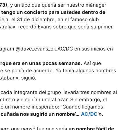
73)
, y un tipo que quería ser nuestro mánager
, tengo un concierto para ustedes dentro de
eja, el 31 de diciembre, en el famoso club
ralia», recordó Evans sobre que sería su primer
AC/DC en sus inicios en
rque era en unas pocas semanas.
Así que
e se ponía de acuerdo. Yo tenía algunos nombres
staban», siguió.
cada integrante del grupo llevaría tres nombres al
brero y elegirían uno al azar. Sin embargo, el
ió un nombre inesperado: “Cuando llegamos
 cuñada nos sugirió un nombre’… ‘
AC/DC
‘».
mero que pensó fue que sería
un nombre fácil de