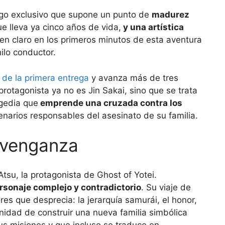
juego exclusivo que supone un punto de
madurez
ue lleva ya cinco años de vida,
y una artística
en claro en los primeros minutos de esta aventura
ilo conductor.
 de la primera entrega
y avanza más de tres
 protagonista ya no es Jin Sakai, sino que se trata
agedia que
emprende una cruzada contra los
narios responsables del asesinato de su familia.
a venganza
Atsu, la protagonista de Ghost of Yotei.
rsonaje complejo y contradictorio
. Su viaje de
es que desprecia: la jerarquía samurái, el honor,
unidad de construir una nueva familia simbólica
s misiones y que incluso se traduce en