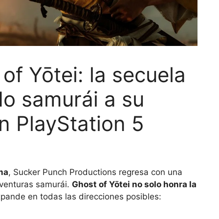
f Yōtei: la secuela
do samurái a su
n PlayStation 5
ma
, Sucker Punch Productions regresa con una
aventuras samurái.
Ghost of Yōtei no solo honra la
expande en todas las direcciones posibles: