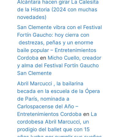
Alcántara hacen girar La Calesita
de la Historia (2024 con muchas
novedades)
San Clemente vibra con el Festival
Fortín Gaucho: hoy cierra con
destrezas, peñas y un enorme
baile popular – Entretenimientos
Cordoba
en
Micho Cuello, creador
y alma del Festival Fortín Gaucho
San Clemente
Abril Marcucci , la bailarina
becada en la escuela de la Ópera
de París, nominada a
Carlospacense del Año –
Entretenimientos Cordoba
en
La
cordobesa Abril Marcucci, un
prodigio del ballet que con 15
años lucha por cumplir sus sueños