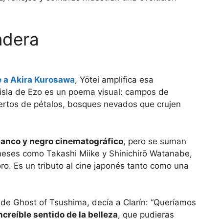
ndera
 a Akira Kurosawa
, Yōtei amplifica esa
a isla de Ezo es un poema visual: campos de
iertos de pétalos, bosques nevados que crujen
lanco y negro cinematográfico
, pero se suman
poneses como Takashi Miike y Shinichirō Watanabe,
ro. Es un tributo al cine japonés tanto como una
o de Ghost of Tsushima, decía a Clarín: “Queríamos
ncreíble sentido de la belleza
, que pudieras