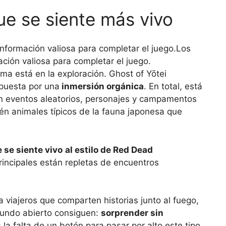
e se siente más vivo
Los
ación valiosa para completar el juego.
ma está en la exploración. Ghost of Yōtei
puesta por una
inmersión orgánica
. En total, está
n eventos aleatorios, personajes y campamentos
n animales típicos de la fauna japonesa que
e se siente vivo
al estilo de Red Dead
principales están repletas de encuentros
iajeros que comparten historias junto al fuego,
 mundo abierto consiguen:
sorprender sin
 la falta de un botón para pasar por alto este tipo