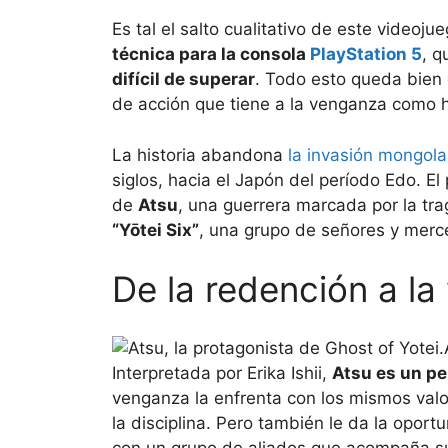
Es tal el salto cualitativo de este video
técnica para la consola
PlayStation 5
, q
difícil de superar
. Todo esto queda bien 
de acción que tiene a la venganza como h
La historia abandona
la invasión mongola
siglos, hacia el Japón del período Edo. El
de
Atsu
, una guerrera marcada por la tr
“Yōtei Six”
, una grupo de señores y merce
De la redención a l
Interpretada por Erika Ishii,
Atsu es un pe
venganza la enfrenta con los mismos valor
la disciplina. Pero también le da la oport
con un grupo de aliados que acompaña su