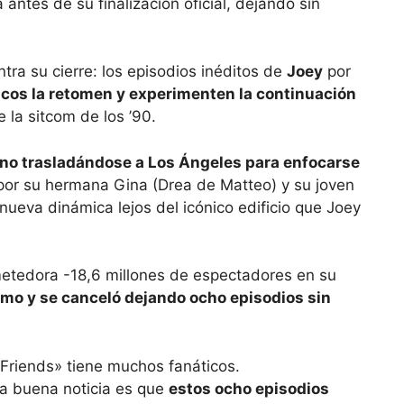
 antes de su finalización oficial, dejando sin
tra su cierre: los episodios inéditos de
Joey
por
icos la retomen y experimenten la continuación
 la sitcom de los ’90.
ino trasladándose a Los Ángeles para enfocarse
or su hermana Gina (Drea de Matteo) y su joven
ueva dinámica lejos del icónico edificio que Joey
tedora -18,6 millones de espectadores en su
itmo y se canceló dejando ocho episodios sin
«Friends» tiene muchos fanáticos.
la buena noticia es que
estos ocho episodios