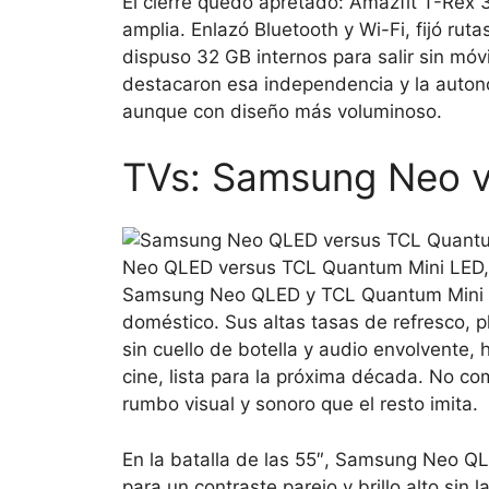
El cierre quedó apretado: Amazfit T-Rex 
amplia. Enlazó Bluetooth y Wi-Fi, fijó ru
dispuso 32 GB internos para salir sin mó
destacaron esa independencia y la auton
aunque con diseño más voluminoso.
TVs: Samsung Neo 
Neo QLED versus TCL Quantum Mini LED, l
Samsung Neo QLED y TCL Quantum Mini L
doméstico. Sus altas tasas de refresco, 
sin cuello de botella y audio envolvente, 
cine, lista para la próxima década. No com
rumbo visual y sonoro que el resto imita.
En la batalla de las 55″, Samsung Neo 
para un contraste parejo y brillo alto sin 