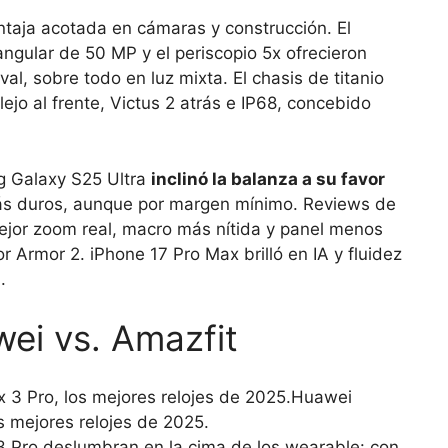
ntaja acotada en cámaras y construcción. El
angular de 50 MP y el periscopio 5x ofrecieron
val, sobre todo en luz mixta. El chasis de titanio
lejo al frente, Victus 2 atrás e IP68, concebido
g Galaxy S25 Ultra
inclinó la balanza a su favor
 más duros, aunque por margen mínimo. Reviews de
jor zoom real, macro más nítida y panel menos
r Armor 2. iPhone 17 Pro Max brilló en IA y fluidez
.
ei vs. Amazfit
Huawei
s mejores relojes de 2025.
 Pro deslumbran en la cima de los wearable: con