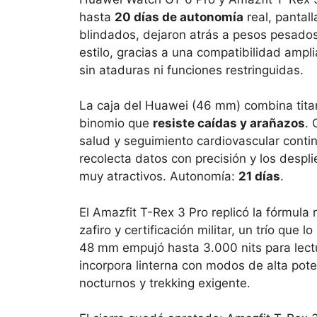
hasta
20 días de autonomía
real, pantal
blindados, dejaron atrás a pesos pesados
estilo, gracias a una compatibilidad ampli
sin ataduras ni funciones restringuidas.
La caja del Huawei (46 mm) combina titani
binomio que
resiste caídas y arañazos
. 
salud y seguimiento cardiovascular conti
recolecta datos con precisión y los despl
muy atractivos. Autonomía:
21 días
.
El Amazfit T-Rex 3 Pro replicó la fórmula 
zafiro y certificación militar, un trío que
48 mm empujó hasta 3.000 nits para lectu
incorpora linterna con modos de alta pot
nocturnos y trekking exigente.