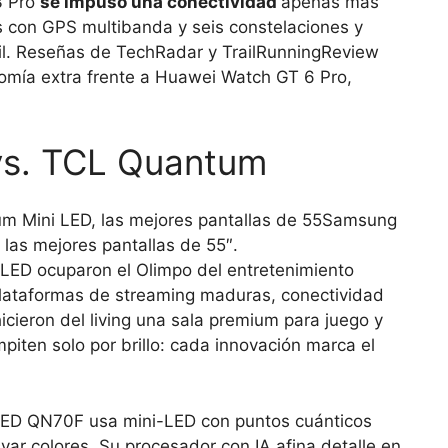
3 Pro
se impuso una conectividad
apenas más
tas con GPS multibanda y seis constelaciones y
vil. Reseñas de TechRadar y TrailRunningReview
omía extra frente a Huawei Watch GT 6 Pro,
vs. TCL Quantum
Samsung
as mejores pantallas de 55″.
ED ocuparon el Olimpo del entretenimiento
plataformas de streaming maduras, conectividad
hicieron del living una sala premium para juego y
piten solo por brillo: cada innovación marca el
QLED QN70F usa mini-LED con puntos cuánticos
lavar colores. Su procesador con IA afina detalle en