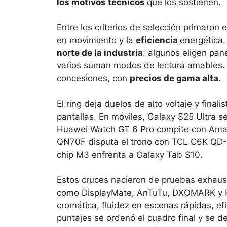
los motivos técnicos
que los sostienen.
Entre los criterios de selección primaron 
en movimiento y la
eficiencia
energética.
norte de la industria
: algunos eligen pa
varios suman modos de lectura amables. En
concesiones, con
precios de gama alta
.
El ring deja duelos de alto voltaje y final
pantallas. En móviles, Galaxy S25 Ultra 
Huawei Watch GT 6 Pro compite con Amazf
QN70F disputa el trono con TCL C6K QD-M
chip M3 enfrenta a Galaxy Tab S10.
Estos cruces nacieron de pruebas exhaus
como DisplayMate, AnTuTu, DXOMARK y RT
cromática, fluidez en escenas rápidas, ef
puntajes se ordenó el cuadro final y se de