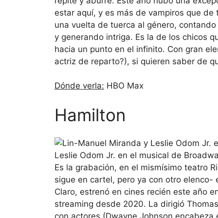
repite y aburre. Este año hubo una exce
estar aquí, y es más de vampiros que de t
una vuelta de tuerca al género, contando 
y generando intriga. Es la de los chicos 
hacia un punto en el infinito. Con gran e
actriz de reparto?), si quieren saber de q
Dónde verla:
HBO Max
Hamilton
Leslie Odom Jr. en el musical de Broadwa
Es la grabación, en el mismísimo teatro
sigue en cartel, pero ya con otro elenco
Claro, estrenó en cines recién este año e
streaming desde 2020. La dirigió Thomas 
con actores (Dwayne Johnson encabeza e