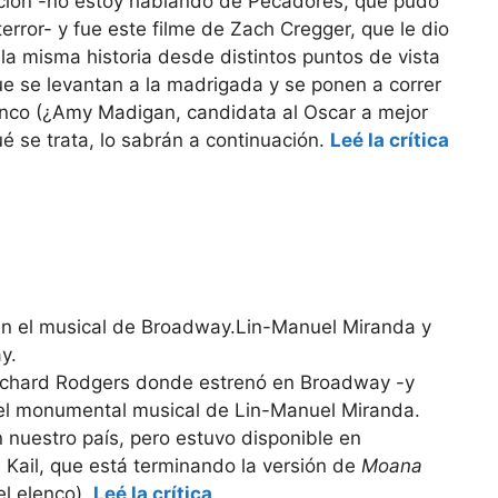
pción -no estoy hablando de Pecadores, que pudo
error- y fue este filme de Zach Cregger, que le dio
la misma historia desde distintos puntos de vista
que se levantan a la madrigada y se ponen a correr
lenco (¿Amy Madigan, candidata al Oscar a mejor
ué se trata, lo sabrán a continuación.
Leé la crítica
Lin-Manuel Miranda y
y.
 Richard Rodgers donde estrenó en Broadway -y
- el monumental musical de Lin-Manuel Miranda.
n nuestro país, pero estuvo disponible en
Kail, que está terminando la versión de
Moana
l elenco).
Leé la crítica
.