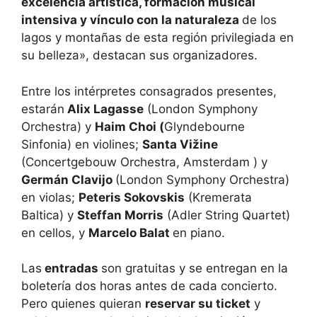
excelencia artística, formación musical
intensiva y vínculo con la naturaleza
de los
lagos y montañas de esta región privilegiada en
su belleza», destacan sus organizadores.
Entre los intérpretes consagrados presentes,
estarán
Alix Lagasse
(London Symphony
Orchestra) y
Haim Choi (
Glyndebourne
Sinfonia) en violines;
Santa Vižine
(Concertgebouw Orchestra, Amsterdam ) y
Germán Clavijo
(London Symphony Orchestra)
en violas;
Peteris Sokovskis
(Kremerata
Baltica) y
Steffan Morris
(Adler String Quartet)
en cellos, y
Marcelo Balat
en piano.
Las
entradas
son gratuitas y se entregan en la
boletería dos horas antes de cada concierto.
Pero quienes quieran
reservar su ticket
y