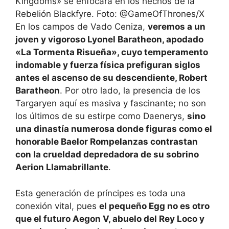
Kingdoms» se enfocará en los hechos de la
Rebelión Blackfyre. Foto: @GameOfThrones/X
En los campos de Vado Ceniza,
veremos a un
joven y vigoroso Lyonel Baratheon, apodado
«La Tormenta Risueña», cuyo temperamento
indomable y fuerza física prefiguran siglos
antes el ascenso de su descendiente, Robert
Baratheon
. Por otro lado, la presencia de los
Targaryen aquí es masiva y fascinante; no son
los últimos de su estirpe como Daenerys,
sino
una dinastía numerosa donde figuras como el
honorable Baelor Rompelanzas contrastan
con la crueldad depredadora de su sobrino
Aerion Llamabrillante
.
Esta generación de príncipes es toda una
conexión vital, pues
el pequeño Egg no es otro
que el futuro Aegon V, abuelo del Rey Loco y