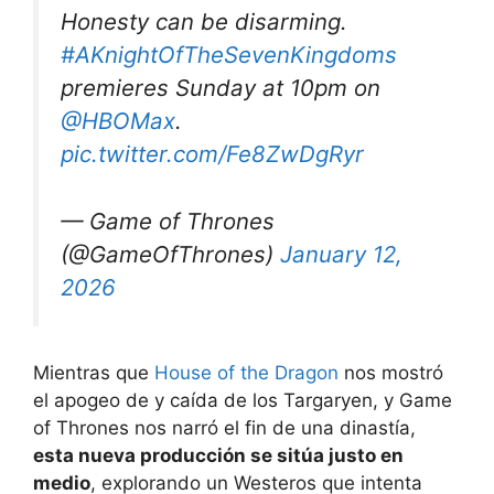
Honesty can be disarming.
#AKnightOfTheSevenKingdoms
premieres Sunday at 10pm on
@HBOMax
.
pic.twitter.com/Fe8ZwDgRyr
— Game of Thrones
(@GameOfThrones)
January 12,
2026
Mientras que
House of the Dragon
nos mostró
el apogeo de y caída de los Targaryen, y Game
of Thrones nos narró el fin de una dinastía,
esta nueva producción se sitúa justo en
medio
, explorando un Westeros que intenta