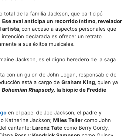
 total de la familia Jackson, que participó
.
Ese aval anticipa un recorrido íntimo, revelador
 artista,
con acceso a aspectos personales que
 intención declarada es ofrecer un retrato
camente a sus éxitos musicales.
nta con un guion de John Logan, responsable de
oducción está a cargo de
Graham King,
quien ya
n
Bohemian Rhapsody,
la biopic de Freddie
ngo
en el papel de
Joe Jackson, el padre y
 Katherine Jackson;
Miles Teller
como John
del cantante;
Larenz Tate
como Berry Gordy,
Diana Ross y
Kendrick Sampson
como Quincy