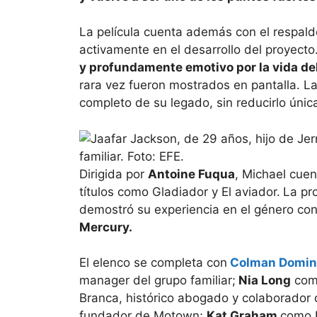
La película cuenta además con el respaldo
activamente en el desarrollo del proyecto
y profundamente emotivo por la vida del
rara vez fueron mostrados en pantalla. La
completo de su legado, sin reducirlo úni
Dirigida por
Antoine Fuqua
, Michael cue
títulos como Gladiador y El aviador.
La pr
demostró su experiencia en el género co
Mercury.
El elenco se completa con
Colman Domi
manager del grupo familiar;
Nia Long
como
Branca, histórico abogado y colaborador 
fundador de Motown;
Kat Graham
como 