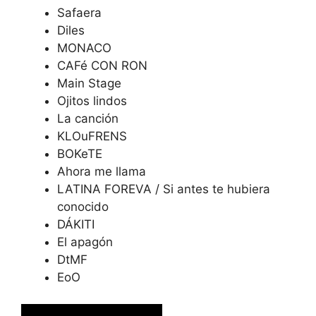
Safaera
Diles
MONACO
CAFé CON RON
Main Stage
Ojitos lindos
La canción
KLOuFRENS
BOKeTE
Ahora me llama
LATINA FOREVA / Si antes te hubiera
conocido
DÁKITI
El apagón
DtMF
EoO