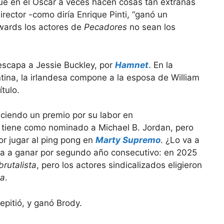
ue en el Oscar a veces hacen cosas tan extrañas
rector -como diría Enrique Pinti, “ganó un
wards los actores de
Pecadores
no sean los
 escapa a Jessie Buckley, por
Hamnet
. En la
ntina, la irlandesa compone a la esposa de William
tulo.
tiene como nominado a Michael B. Jordan, pero
r jugar al ping pong en
Marty Supremo
. ¿Lo va a
a a ganar por segundo año consecutivo: en 2025
brutalista
, pero los actores sindicalizados eligieron
a
.
epitió, y ganó Brody.