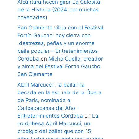
Alcántara hacen girar La Calesita
de la Historia (2024 con muchas
novedades)
San Clemente vibra con el Festival
Fortín Gaucho: hoy cierra con
destrezas, peñas y un enorme
baile popular – Entretenimientos
Cordoba
en
Micho Cuello, creador
y alma del Festival Fortín Gaucho
San Clemente
Abril Marcucci , la bailarina
becada en la escuela de la Ópera
de París, nominada a
Carlospacense del Año –
Entretenimientos Cordoba
en
La
cordobesa Abril Marcucci, un
prodigio del ballet que con 15
años lucha por cumplir sus sueños