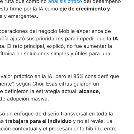
 de ruta que combinó
análisis crítico
del desempeño
esta firme por la IA como
eje de crecimiento y
s y emergentes.
 operaciones del negocio Mobile eXperience de
ñía ajustó sus prioridades para impedir que la
IA
 El reto principal, explicó, no fue aumentar la
orítmica en soluciones simples y útiles para una
valor práctico en la IA, pero el 85% consideró que
mente”, según Choi. Esas cifras guiaron un
 definieron la estrategia actual:
alcance,
de adopción masiva.
lsó un enfoque de diseño transversal en toda la
ema
trabajara para el individuo
y no al revés. La
ación contextual y el procesamiento híbrido entre