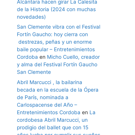
Alcántara hacen girar La Calesita
de la Historia (2024 con muchas
novedades)
San Clemente vibra con el Festival
Fortín Gaucho: hoy cierra con
destrezas, peñas y un enorme
baile popular – Entretenimientos
Cordoba
en
Micho Cuello, creador
y alma del Festival Fortín Gaucho
San Clemente
Abril Marcucci , la bailarina
becada en la escuela de la Ópera
de París, nominada a
Carlospacense del Año –
Entretenimientos Cordoba
en
La
cordobesa Abril Marcucci, un
prodigio del ballet que con 15
años lucha por cumplir sus sueños