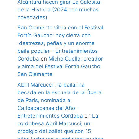
Alcántara hacen girar La Calesita
de la Historia (2024 con muchas
novedades)
San Clemente vibra con el Festival
Fortín Gaucho: hoy cierra con
destrezas, peñas y un enorme
baile popular – Entretenimientos
Cordoba
en
Micho Cuello, creador
y alma del Festival Fortín Gaucho
San Clemente
Abril Marcucci , la bailarina
becada en la escuela de la Ópera
de París, nominada a
Carlospacense del Año –
Entretenimientos Cordoba
en
La
cordobesa Abril Marcucci, un
prodigio del ballet que con 15
años lucha por cumplir sus sueños