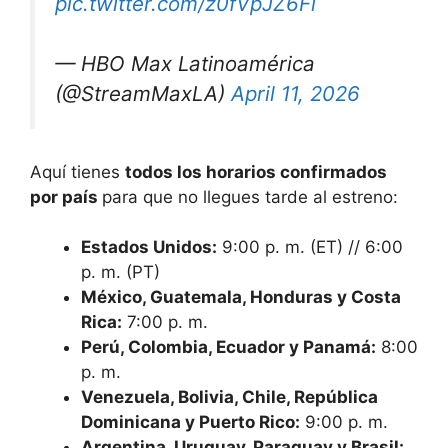
pic.twitter.com/z0fVpJZ6Fl
— HBO Max Latinoamérica
(@StreamMaxLA)
April 11, 2026
Aquí tienes
todos los horarios confirmados
por país
para que no llegues tarde al estreno:
Estados Unidos:
9:00 p. m. (ET) // 6:00
p. m. (PT)
México, Guatemala, Honduras y Costa
Rica:
7:00 p. m.
Perú, Colombia, Ecuador y Panamá:
8:00
p. m.
Venezuela, Bolivia, Chile, República
Dominicana y Puerto Rico:
9:00 p. m.
Argentina, Uruguay, Paraguay y Brasil: