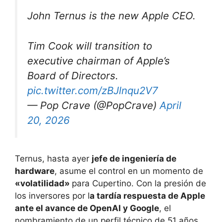
John Ternus is the new Apple CEO.
Tim Cook will transition to
executive chairman of Apple’s
Board of Directors.
pic.twitter.com/zBJlnqu2V7
— Pop Crave (@PopCrave)
April
20, 2026
Ternus, hasta ayer
jefe de ingeniería de
hardware
, asume el control en un momento de
«volatilidad»
para Cupertino. Con la presión de
los inversores por l
a tardía respuesta de Apple
ante el avance de OpenAI y Google
, el
nombramiento de un perfil técnico de 51 años