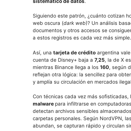
sistemático de datos
.
Siguiendo este patrón, ¿cuánto cotizan h
web oscura (
dark web
)? Un análisis bas
documentos y otros accesos se consigue
a estos registros es cada vez más simple
Así, una
tarjeta de crédito
argentina val
cuenta de Disney+ baja a
7,25
, la de X 
mientras Binance llega a los
160
, según 
reflejan otra lógica: la sencillez para ob
y amplía su circulación en mercados ilega
Con técnicas cada vez más sofisticadas, l
malware
para infiltrarse en computadoras
detectan archivos sensibles almacenados
carpetas personales. Según NordVPN, la
abundan, se capturan rápido y circulan sin