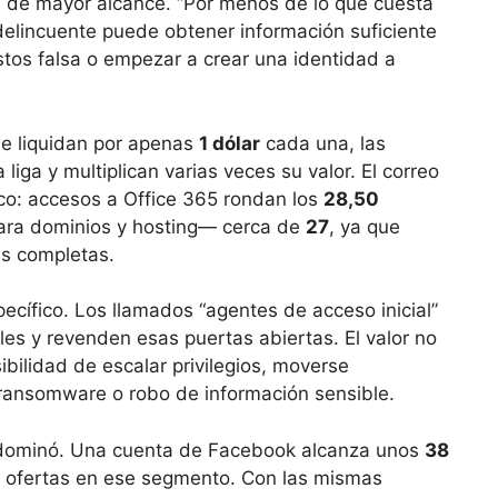
s de mayor alcance. “Por menos de lo que cuesta
delincuente puede obtener información suficiente
tos falsa o empezar a crear una identidad a
se liquidan por apenas
1 dólar
cada una, las
liga y multiplican varias veces su valor. El correo
ico: accesos a Office 365 rondan los
28,50
ra dominios y hosting— cerca de
27
, ya que
s completas.
pecífico. Los llamados “agentes de acceso inicial”
ales y revenden esas puertas abiertas. El valor no
sibilidad de escalar privilegios, moverse
n ransomware o robo de información sensible.
o dominó. Una cuenta de Facebook alcanza unos
38
s ofertas en ese segmento. Con las mismas