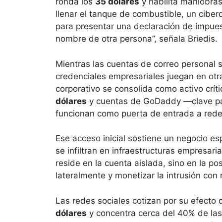
ronda los
35 dólares
y habilita maniobra
llenar el tanque de combustible, un ciber
para presentar una declaración de impues
nombre de otra persona”, señala Briedis.
Mientras las cuentas de correo personal 
credenciales empresariales juegan en otra 
corporativo se consolida como activo crít
dólares
y cuentas de GoDaddy —clave pa
funcionan como puerta de entrada a rede
Ese acceso inicial sostiene un negocio es
se infiltran en infraestructuras empresari
reside en la cuenta aislada, sino en la po
lateralmente y monetizar la intrusión co
Las redes sociales cotizan por su efect
dólares
y concentra cerca del 40% de la