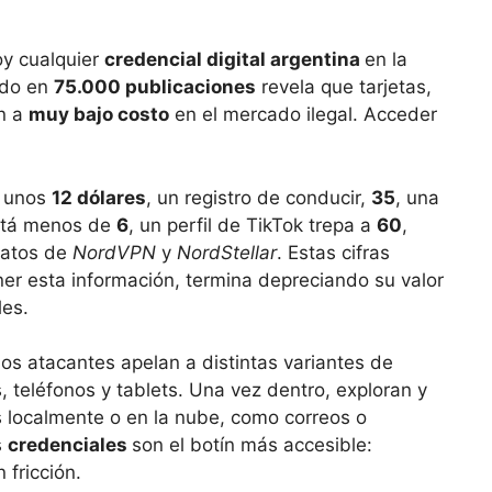
oy cualquier
credencial digital argentina
en la
ado en
75.000 publicaciones
revela que tarjetas,
n a
muy bajo costo
en el mercado ilegal. Acceder
.
e unos
12 dólares
, un registro de conducir,
35
, una
está menos de
6
, un perfil de TikTok trepa a
60
,
datos de
NordVPN
y
NordStellar
. Estas cifras
tener esta información, termina depreciando su valor
les.
os atacantes apelan a distintas variantes de
, teléfonos y tablets. Una vez dentro, exploran y
 localmente o en la nube, como correos o
s
credenciales
son el botín más accesible:
 fricción.