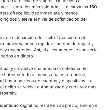
ideran la escala de valores. Un acceso a
ance —entre los más valoradas— alcanza los
160
.
lletera ofrece liquidez inmediata y menos
dirigidos y eleva el nivel de sofisticación del
l en este circuito del ilícito. Una cuenta de
ra mover valor con rapidez: tarjetas de regalo y
os y revenderlos. Así, el e-commerce se convierte
obados en dinero.
ventual y se vuelve una amenaza cotidiana. En
e haber sufrido al menos una estafa online,
ad hasta hackeos de cuentas y dispositivos. La
el delito se vuelve automatizado y cada vez más
aspersky.
identidad digital no reside en su precio, sino en el