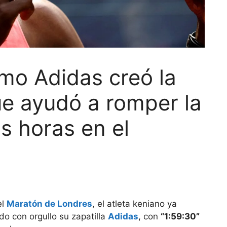
ómo Adidas creó la
ue ayudó a romper la
s horas en el
el
Maratón de Londres
, el atleta keniano ya
o con orgullo su zapatilla
Adidas
, con
“1:59:30”