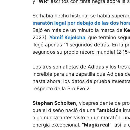
y
“WR”
escritos con tinta negra sobre la s
Se había hecho historia: se había superad
maratón legal por debajo de las dos hor
Bajó en más de un minuto la marca de
Ke
2023).
Yomif Kejelcha
, que terminó segu
llegó apenas 11 segundos detrás. En la 
segundos su propio récord mundial (2:15:
Los tres son atletas de Adidas y los tres
increíble para una zapatilla que Adidas d
hasta ahora: los datos de prueba muest
respecto de la Pro Evo 2.
Stephan Scholten
, vicepresidente de pr
que el diseño nació de una
“ambición irr
algo nunca antes visto en un maratón: u
energía excepcional.
“Magia real”
, así la