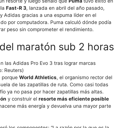
n resorte y luego señaló que
Puma
tuvo éxito en
lla
Fast-R 3
, lanzada en abril del año pasado,
y Adidas gracias a una espuma líder en el
lado por computadora. Puma calculó dónde podía
ar peso sin comprometer el rendimiento.
 del maratón sub 2 horas
ó porque
World Athletics
, el organismo rector del
suela de las zapatillas de ruta. Como casi todas
fío ya no pasa por hacer zapatillas más altas.
ión
y construir el
resorte más eficiente posible
almacene más energía y devuelva una mayor parte
eró los componentes: “La razón por la que es la