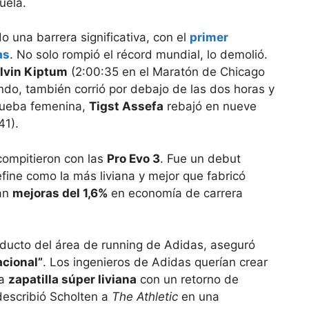
uela.
o una barrera significativa, con el
primer
as
. No solo rompió el récord mundial, lo demolió.
lvin Kiptum
(2:00:35 en el Maratón de Chicago
ndo, también corrió por debajo de las dos horas y
prueba femenina,
Tigst Assefa
rebajó en nueve
41).
 compitieron con las
Pro Evo 3
. Fue un debut
efine como la más liviana y mejor que fabricó
ran
mejoras del 1,6%
en economía de carrera
oducto del área de running de Adidas, aseguró
acional”
. Los ingenieros de Adidas querían crear
na
zapatilla súper liviana
con un retorno de
 describió Scholten a
The Athletic
en una