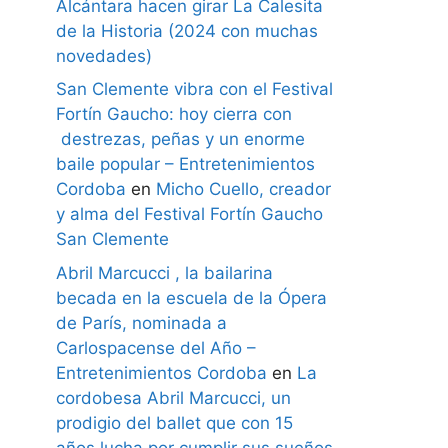
Alcántara hacen girar La Calesita
de la Historia (2024 con muchas
novedades)
San Clemente vibra con el Festival
Fortín Gaucho: hoy cierra con
destrezas, peñas y un enorme
baile popular – Entretenimientos
Cordoba
en
Micho Cuello, creador
y alma del Festival Fortín Gaucho
San Clemente
Abril Marcucci , la bailarina
becada en la escuela de la Ópera
de París, nominada a
Carlospacense del Año –
Entretenimientos Cordoba
en
La
cordobesa Abril Marcucci, un
prodigio del ballet que con 15
años lucha por cumplir sus sueños