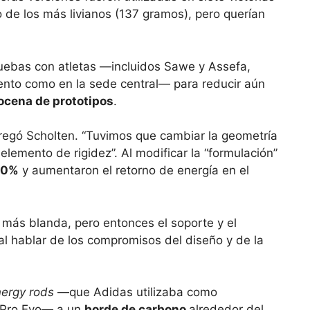
 de los más livianos (137 gramos), pero querían
ruebas con atletas —incluidos Sawe y Assefa,
nto como en la sede central— para reducir aún
ocena de prototipos
.
gregó Scholten. “Tuvimos que cambiar la geometría
elemento de rigidez”. Al modificar la “formulación”
50%
y aumentaron el retorno de energía en el
más blanda, pero entonces el soporte y el
 al hablar de los compromisos del diseño y de la
ergy rods
—que Adidas utilizaba como
s Pro Evo— a un
borde de carbono
alrededor del