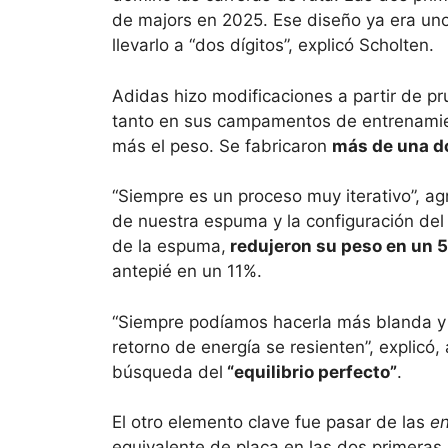
de majors en 2025. Ese diseño ya era uno
llevarlo a “dos dígitos”, explicó Scholten.
Adidas hizo modificaciones a partir de p
tanto en sus campamentos de entrenamie
más el peso. Se fabricaron
más de una d
“Siempre es un proceso muy iterativo”, a
de nuestra espuma y la configuración del 
de la espuma,
redujeron su peso en un 
antepié en un 11%.
“Siempre podíamos hacerla más blanda y 
retorno de energía se resienten”, explicó,
búsqueda del
“equilibrio perfecto”
.
El otro elemento clave fue pasar de las
en
equivalente de placa en las dos primera