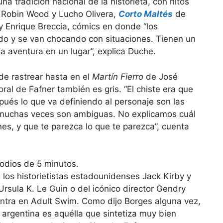
a tradición nacional de la historieta, con hitos
Robin Wood y Lucho Olivera,
Corto Maltés
de
 y Enrique Breccia, cómics en donde “los
do y se van chocando con situaciones. Tienen un
na aventura en un lugar”, explica Duche.
de rastrear hasta en el
Martín Fierro
de José
al de Fafner también es gris. “El chiste era que
pués lo que va definiendo al personaje son las
s muchas veces son ambiguas. No explicamos cuál
nes, y que te parezca lo que te parezca”, cuenta
 los historietistas estadounidenses Jack Kirby y
Ursula K. Le Guin o del icónico director Gendry
ntra en Adult Swim. Como dijo Borges alguna vez,
 argentina es aquélla que sintetiza muy bien