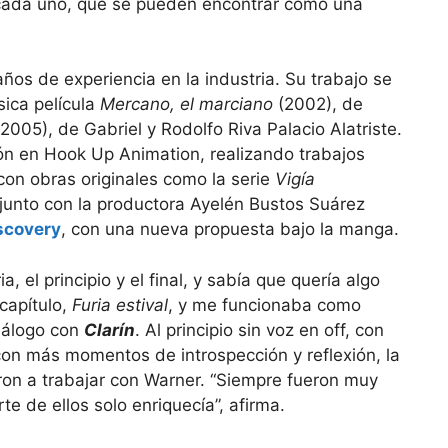
 cada uno, que se pueden encontrar como una
ños de experiencia en la industria. Su trabajo se
sica película
Mercano, el marciano
(2002), de
2005), de Gabriel y Rodolfo Riva Palacio Alatriste.
n en Hook Up Animation, realizando trabajos
on obras originales como la serie
Vigía
 junto con la productora Ayelén Bustos Suárez
scovery
, con una nueva propuesta bajo la manga.
a, el principio y el final, y sabía que quería algo
 capítulo,
Furia estival
, y me funcionaba como
iálogo con
Clarín
. Al principio sin voz en off, con
n más momentos de introspección y reflexión, la
n a trabajar con Warner. “Siempre fueron muy
te de ellos solo enriquecía”, afirma.