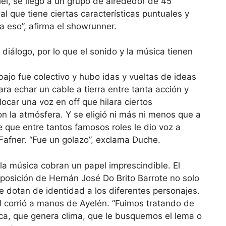
el, se llegó a un grupo de alrededor de 45
 que tiene ciertas características puntuales y
a eso”, afirma el showrunner.
abajo fue colectivo y hubo idas y vueltas de ideas
ra echar un cable a tierra entre tanta acción y
ar una voz en off que hilara ciertos
n la atmósfera. Y se eligió ni más ni menos que a
 que entre tantos famosos roles le dio voz a
 Fafner. “Fue un golazo”, exclama Duche.
 la música cobran un papel imprescindible. El
posición de Hernán José Do Brito Barrote no solo
ue dotan de identidad a los diferentes personajes.
l corrió a manos de Ayelén. “Fuimos tratando de
ica, que genera clima, que le busquemos el lema o