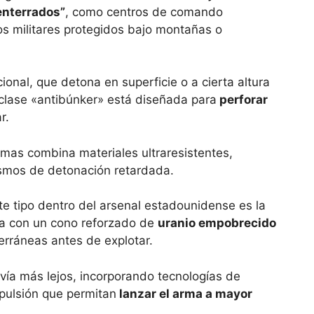
enterrados”
, como centros de comando
s militares protegidos bajo montañas o
ional, que detona en superficie o a cierta altura
 clase «antibúnker» está diseñada para
perforar
r.
armas combina materiales ultraresistentes,
smos de detonación retardada.
ste tipo dentro del arsenal estadounidense es la
a con un cono reforzado de
uranio empobrecido
erráneas antes de explotar.
avía más lejos, incorporando tecnologías de
pulsión que permitan
lanzar el arma a mayor