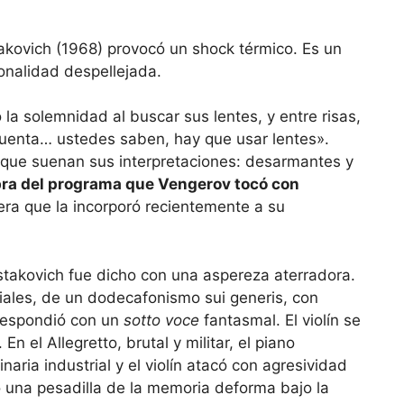
takovich (1968) provocó un shock térmico. Es un
onalidad despellejada.
a solemnidad al buscar sus lentes, y entre risas,
ncuenta… ustedes saben, hay que usar lentes».
que suenan sus interpretaciones: desarmantes y
bra del programa que Vengerov tocó con
era que la incorporó recientemente a su
stakovich fue dicho con una aspereza aterradora.
iales, de un dodecafonismo sui generis, con
 respondió con un
sotto voce
fantasmal. El violín se
n el Allegretto, brutal y militar, el piano
ia industrial y el violín atacó con agresividad
o una pesadilla de la memoria deforma bajo la