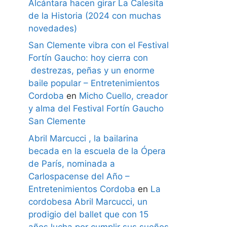
Alcántara hacen girar La Calesita
de la Historia (2024 con muchas
novedades)
San Clemente vibra con el Festival
Fortín Gaucho: hoy cierra con
destrezas, peñas y un enorme
baile popular – Entretenimientos
Cordoba
en
Micho Cuello, creador
y alma del Festival Fortín Gaucho
San Clemente
Abril Marcucci , la bailarina
becada en la escuela de la Ópera
de París, nominada a
Carlospacense del Año –
Entretenimientos Cordoba
en
La
cordobesa Abril Marcucci, un
prodigio del ballet que con 15
años lucha por cumplir sus sueños